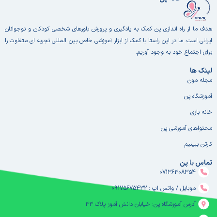
هدف ما از راه اندازی پن کمک به یادگیری و پرورش باورهای شخصی کودکان و نوجوانان
ایرانی است. ما در این راستا با کمک از ابزار آموزشی خاص بین المللی تجربه ای متفاوت را
برای اجتماع خود به وجود آوریم.
لینک ها
مجله مون
آموزشگاه پن
خانه بازی
محتواهای آموزشی پن
کارتن ببینیم
تماس با پن
07136308354
موبایل / واتس اپ : 09175675432
آدرس آموزشگاه پن: خیابان دانش آموز پلاک ۳۳