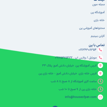
مجله مون
آموزشگاه پن
خانه بازی
محتواهای آموزشی پن
کارتن ببینیم
تماس با پن
07136308354
موبایل / واتس اپ : 09175675432
آدرس آموزشگاه پن: خیابان دانش آموز پلاک ۳۳
آدرس خانه بازی: خیابان دانش آموز - خانه بازی پن
ساعت کاری آموزشگاه از ۸ صبح تا ۸ شب
خانه بازی پن از ۹ صبح تا ۱۰ شب
info@houseofpen.com