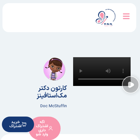
کارتون دکتر
مک‌استافینز
Doc McStuffin
اگه
خرید
اشتراک
اشتراک
داری
وارد شو