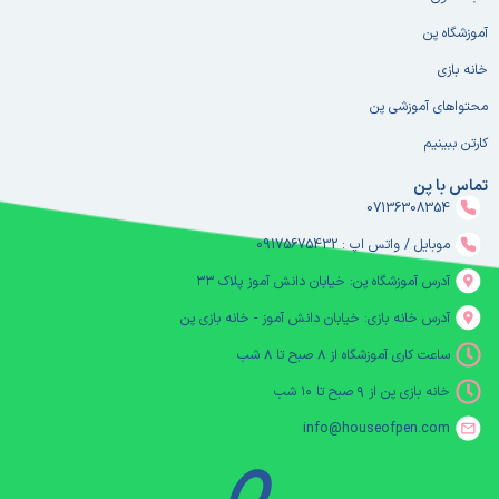
آموزشگاه پن
خانه بازی
محتواهای آموزشی پن
کارتن ببینیم
تماس با پن
07136308354
موبایل / واتس اپ : 09175675432
آدرس آموزشگاه پن: خیابان دانش آموز پلاک ۳۳
آدرس خانه بازی: خیابان دانش آموز - خانه بازی پن
ساعت کاری آموزشگاه از ۸ صبح تا ۸ شب
خانه بازی پن از ۹ صبح تا ۱۰ شب
info@houseofpen.com