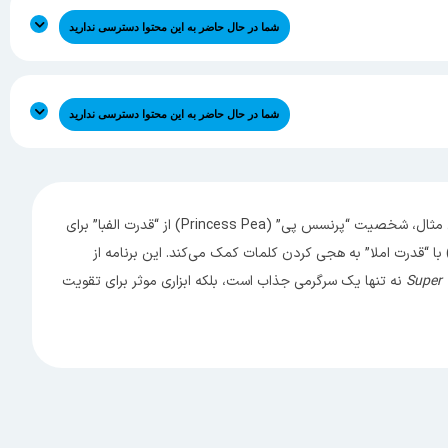
۰% کامل شد
مراحل۰/۶۵
شما در حال حاضر به این محتوا دسترسی ندارید
۰% کامل شد
مراحل۰/۱۱
شما در حال حاضر به این محتوا دسترسی ندارید
۰% کامل شد
مراحل۰/۲۰
، هر یک از شخصیت‌ها دارای توانایی‌های ویژه‌ای هستند که به کودکان کمک می‌کند تا مهارت‌های خاصی در زبان‌آموزی کسب کنند. برای مثال، شخصیت “پرنسس پی” (Princess Pea) از “قدرت الفبا” برای
خت حروف استفاده می‌کند، “رید رایدینگ هود” (Red Riding Hood) با “قدرت کلمات” به تغییر و اصلاح کلمات در جملات می‌پردازد، و “پیگ” (Pig) با “قدرت املا” به هجی کردن کلمات کمک می‌کند. این برنامه از
Super
نه تنها یک سرگرمی جذاب است، بلکه ابزاری موثر برای تقویت