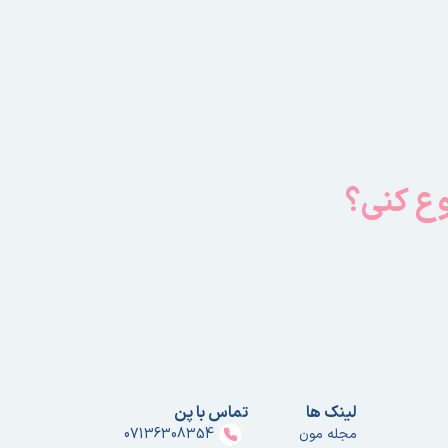
وع کنی؟
لینک ها
تماس با پن
مجله مون
07136308354