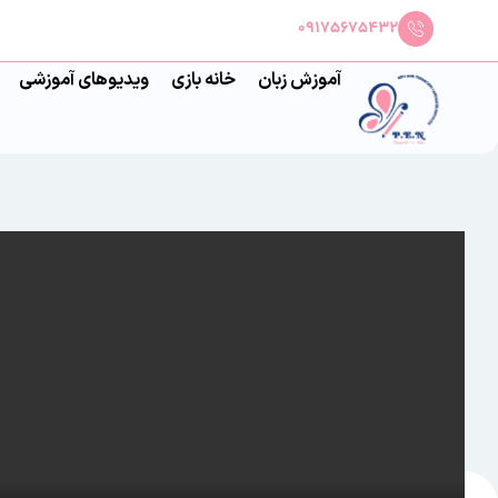
09175675432
آموزش زبان
خانه بازی
ویدیوهای آموزشی