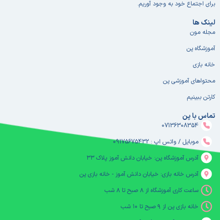
برای اجتماع خود به وجود آوریم.
لینک ها
مجله مون
آموزشگاه پن
خانه بازی
محتواهای آموزشی پن
کارتن ببینیم
تماس با پن
07136308354
موبایل / واتس اپ : 09175675432
آدرس آموزشگاه پن: خیابان دانش آموز پلاک ۳۳
آدرس خانه بازی: خیابان دانش آموز - خانه بازی پن
ساعت کاری آموزشگاه از ۸ صبح تا ۸ شب
خانه بازی پن از ۹ صبح تا ۱۰ شب