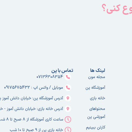
وع کنی؟
لینک ها
تماس با پن
مجله مون
07136308354
آموزشگاه پن
موبایل / واتس اپ : 09175675432
خانه بازی
آدرس آموزشگاه پن: خیابان دانش آموز پلا
محتواهای
آدرس خانه بازی: خیابان دانش آموز - خا
آموزشی پن
ساعت کاری آموزشگاه از ۸ صبح تا ۸ شب
کارتن ببینیم
خانه بازی پن از ۹ صبح تا ۱۰ شب