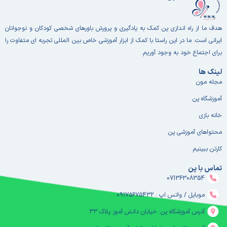
هدف ما از راه اندازی پن کمک به یادگیری و پرورش باورهای شخصی کودکان و نوجوانان
ایرانی است. ما در این راستا با کمک از ابزار آموزشی خاص بین المللی تجربه ای متفاوت را
برای اجتماع خود به وجود آوریم.
لینک ها
مجله مون
آموزشگاه پن
خانه بازی
محتواهای آموزشی پن
کارتن ببینیم
تماس با پن
07136308354
موبایل / واتس اپ : 09175675432
آدرس آموزشگاه پن: خیابان دانش آموز پلاک ۳۳