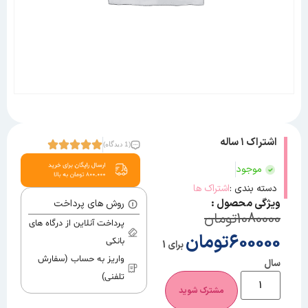
اشتراک ۱ ساله
(1 دیدگاه)
موجود
دسته بندی :
اشتراک ها
ویژگی محصول :
روش های پرداخت
1080000
تومان
پرداخت آنلاین از درگاه های
600000
تومان
بانکی
برای 1
واریز به حساب (سفارش
سال
تلفنی)
مشترک شوید