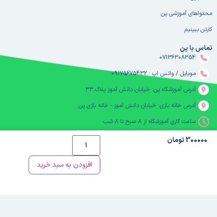
محتواهای آموزشی پن
کارتن ببینیم
تماس با پن
07136308354
موبایل / واتس اپ : 09175675432
آدرس آموزشگاه پن: خیابان دانش آموز پلاک ۳۳
آدرس خانه بازی: خیابان دانش آموز - خانه بازی پن
ساعت کاری آموزشگاه از ۸ صبح تا ۸ شب
خانه بازی پن از ۹ صبح تا ۱۰ شب
300000 تومان
info@houseofpen.com
افزودن به سبد خرید