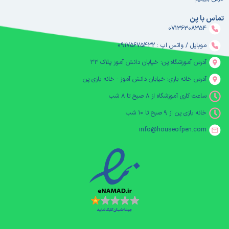
تماس با پن
07136308354
موبایل / واتس اپ : 09175675432
آدرس آموزشگاه پن: خیابان دانش آموز پلاک ۳۳
آدرس خانه بازی: خیابان دانش آموز - خانه بازی پن
ساعت کاری آموزشگاه از ۸ صبح تا ۸ شب
خانه بازی پن از ۹ صبح تا ۱۰ شب
info@houseofpen.com