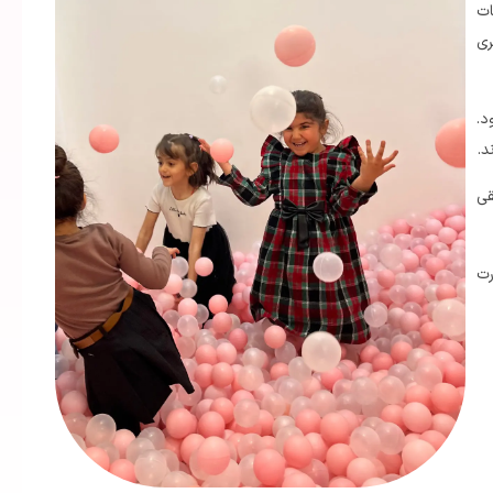
ات
ری
د.
د.
قی
رت