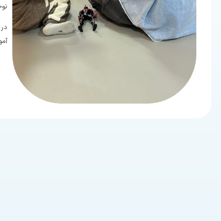
نوج
در 
آمو