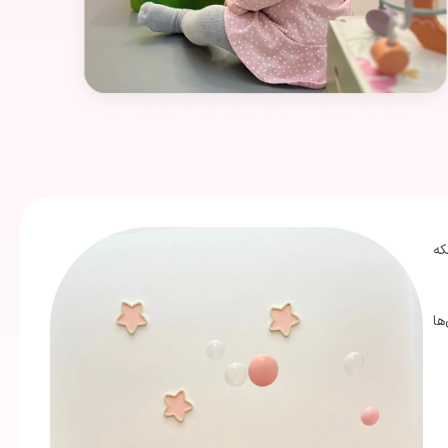
که
ها