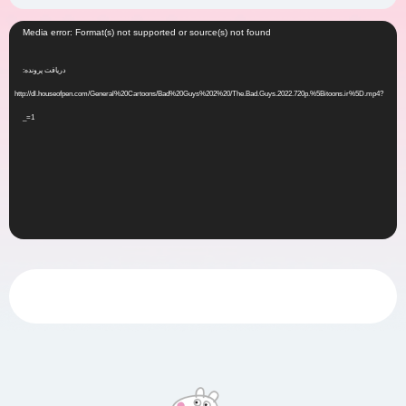
نمایشگر
Media error: Format(s) not supported or source(s) not found
ویدیو
دریافت پرونده:
http://dl.houseofpen.com/General%20Cartoons/Bad%20Guys%202%20/The.Bad.Guys.2022.720p.%5Bitoons.ir%5D.mp4?
_=1