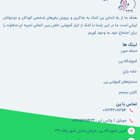
هدف ما از راه اندازی پن کمک به یادگیری و پرورش باورهای شخصی کودکان و نوجوانان
ایرانی است. ما در این راستا با کمک از ابزار آموزشی خاص بین المللی تجربه ای متفاوت را
برای اجتماع خود به وجود آوریم.
لینک ها
مجله مون
آموزشگاه پن
خانه بازی
محتواهای آموزشی پن
کارتن ببینیم
تماس با پن
07136308354
موبایل / واتس اپ : 09175675432
آدرس آموزشگاه پن: خیابان دانش آموز پلاک ۳۳