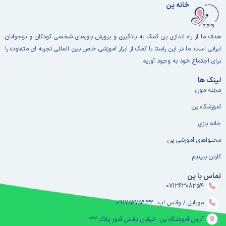
خانه پن
هدف ما از راه اندازی پن کمک به یادگیری و پرورش باورهای شخصی کودکان و نوجوانان
ایرانی است. ما در این راستا با کمک از ابزار آموزشی خاص بین المللی تجربه ای متفاوت را
برای اجتماع خود به وجود آوریم.
لینک ها
مجله مون
آموزشگاه پن
خانه بازی
محتواهای آموزشی پن
کارتن ببینیم
تماس با پن
07136308354
موبایل / واتس اپ : 09175675432
آدرس آموزشگاه پن: خیابان دانش آموز پلاک ۳۳