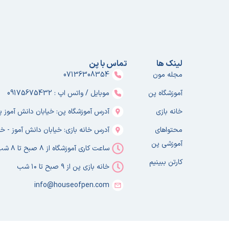
لینک ها
تماس با پن
مجله مون
07136308354
آموزشگاه پن
موبایل / واتس اپ : 09175675432
خانه بازی
آدرس آموزشگاه پن: خیابان دانش آموز پلا
محتواهای
آدرس خانه بازی: خیابان دانش آموز - خا
آموزشی پن
ساعت کاری آموزشگاه از ۸ صبح تا ۸ شب
کارتن ببینیم
خانه بازی پن از ۹ صبح تا ۱۰ شب
info@houseofpen.com