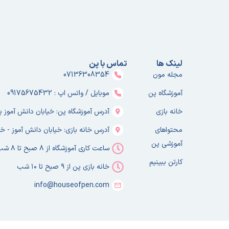
لینک ها
تماس با پن
مجله مون
07136308354
آموزشگاه پن
موبایل / واتس اپ : 09175675432
خانه بازی
آدرس آموزشگاه پن: خیابان دانش آموز پلا
محتواهای
آدرس خانه بازی: خیابان دانش آموز - خا
آموزشی پن
ساعت کاری آموزشگاه از ۸ صبح تا ۸ شب
کارتن ببینیم
خانه بازی پن از ۹ صبح تا ۱۰ شب
info@houseofpen.com