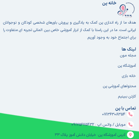
خانه پن
هدف ما از راه اندازی پن کمک به یادگیری و پرورش باورهای شخصی کودکان و نوجوانان
ایرانی است. ما در این راستا با کمک از ابزار آموزشی خاص بین المللی تجربه ای متفاوت را
برای اجتماع خود به وجود آوریم.
لینک ها
مجله مون
آموزشگاه پن
خانه بازی
محتواهای آموزشی پن
کارتن ببینیم
تماس با پن
07136308354
موبایل / واتس اپ : 09175675432
آدرس آموزشگاه پن: خیابان دانش آموز پلاک ۳۳