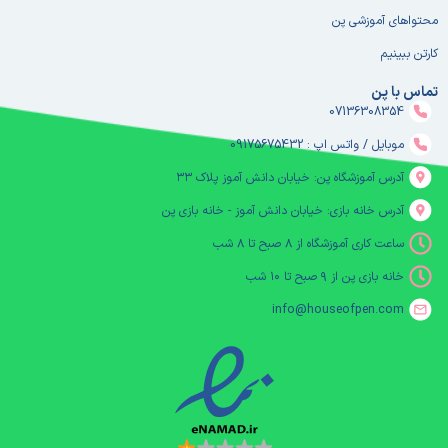
محتواهای آموزشی پن
کارتن ببینیم
تماس با پن
07136308354
موبایل / واتس اپ : 09175675432
آدرس آموزشگاه پن: خیابان دانش آموز پلاک ۳۳
آدرس خانه بازی: خیابان دانش آموز - خانه بازی پن
ساعت کاری آموزشگاه از ۸ صبح تا ۸ شب
خانه بازی پن از ۹ صبح تا ۱۰ شب
info@houseofpen.com