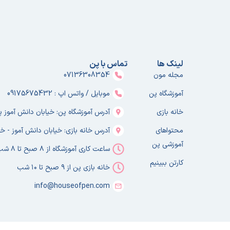
لینک ها
تماس با پن
مجله مون
07136308354
آموزشگاه پن
موبایل / واتس اپ : 09175675432
خانه بازی
آدرس آموزشگاه پن: خیابان دانش آموز پلا
محتواهای
آدرس خانه بازی: خیابان دانش آموز - خا
آموزشی پن
ساعت کاری آموزشگاه از ۸ صبح تا ۸ شب
کارتن ببینیم
خانه بازی پن از ۹ صبح تا ۱۰ شب
info@houseofpen.com