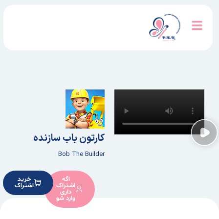
کارتون باب سازنده
Bob The Builder
اگه
خرید
اشتراک
اشتراک
داری
وارد شو