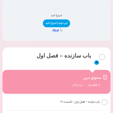
شروع کنید
این دوره را شروع کنید
یا
ورود
باب سازنده – فصل اول
محتوای درس
۰% کامل شد
مراحل۰/۵۲
باب سازنده – فصل اول – قسمت ۲۱