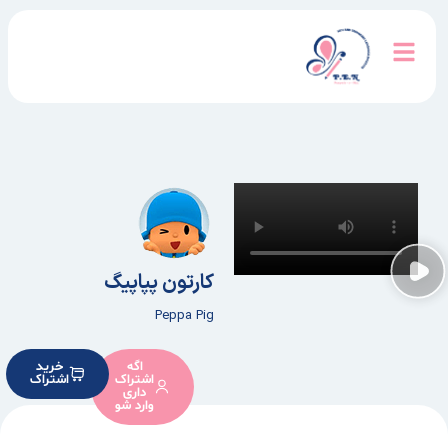
کارتون پپاپیگ
Peppa Pig
اگه
خرید
اشتراک
اشتراک
داری
وارد شو