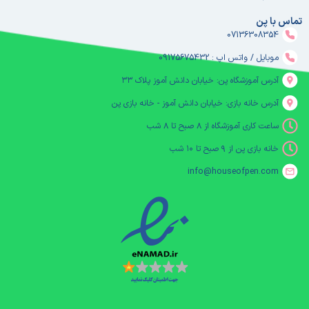
تماس با پن
07136308354
موبایل / واتس اپ : 09175675432
آدرس آموزشگاه پن: خیابان دانش آموز پلاک ۳۳
آدرس خانه بازی: خیابان دانش آموز - خانه بازی پن
ساعت کاری آموزشگاه از ۸ صبح تا ۸ شب
خانه بازی پن از ۹ صبح تا ۱۰ شب
info@houseofpen.com