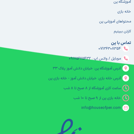
آموزشگاه پن
خانه بازی
محتواهای آموزشی پن
کارتن ببینیم
تماس با پن
07136308354
موبایل / واتس اپ : 09175675432
آدرس آموزشگاه پن: خیابان دانش آموز پلاک ۳۳
آدرس خانه بازی: خیابان دانش آموز - خانه بازی پن
ساعت کاری آموزشگاه از ۸ صبح تا ۸ شب
خانه بازی پن از ۹ صبح تا ۱۰ شب
info@houseofpen.com