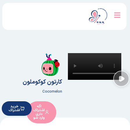
کارتون کوکوملون
Cocomelon
اگه
خرید
اشتراک
اشتراک
داری
وارد شو