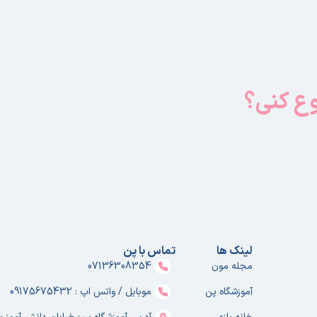
وع کنی؟
لینک ها
تماس با پن
مجله مون
07136308354
آموزشگاه پن
موبایل / واتس اپ : 09175675432