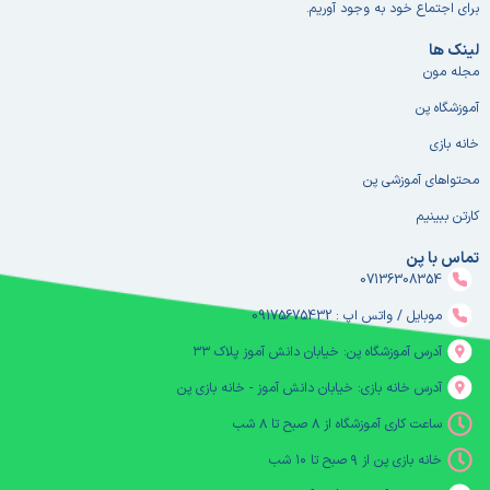
برای اجتماع خود به وجود آوریم.
لینک ها
مجله مون
آموزشگاه پن
خانه بازی
محتواهای آموزشی پن
کارتن ببینیم
تماس با پن
07136308354
موبایل / واتس اپ : 09175675432
آدرس آموزشگاه پن: خیابان دانش آموز پلاک ۳۳
آدرس خانه بازی: خیابان دانش آموز - خانه بازی پن
ساعت کاری آموزشگاه از ۸ صبح تا ۸ شب
خانه بازی پن از ۹ صبح تا ۱۰ شب