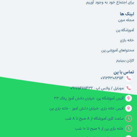
برای اجتماع خود به وجود آوریم.
لینک ها
مجله مون
آموزشگاه پن
خانه بازی
محتواهای آموزشی پن
کارتن ببینیم
تماس با پن
07136308354
موبایل / واتس اپ : 09175675432
آدرس آموزشگاه پن: خیابان دانش آموز پلاک ۳۳
آدرس خانه بازی: خیابان دانش آموز - خانه بازی پن
ساعت کاری آموزشگاه از ۸ صبح تا ۸ شب
خانه بازی پن از ۹ صبح تا ۱۰ شب