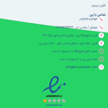
کارتن ببینیم
تماس با پن
07136308354
موبایل / واتس اپ : 09175675432
آدرس آموزشگاه پن: خیابان دانش آموز پلاک ۳۳
آدرس خانه بازی: خیابان دانش آموز - خانه بازی پن
ساعت کاری آموزشگاه از ۸ صبح تا ۸ شب
خانه بازی پن از ۹ صبح تا ۱۰ شب
info@houseofpen.com