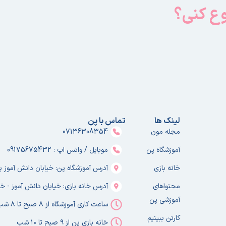
وع کنی؟
لینک ها
تماس با پن
مجله مون
07136308354
آموزشگاه پن
موبایل / واتس اپ : 09175675432
خانه بازی
آدرس آموزشگاه پن: خیابان دانش آموز پلا
محتواهای
آدرس خانه بازی: خیابان دانش آموز - خا
آموزشی پن
ساعت کاری آموزشگاه از ۸ صبح تا ۸ شب
کارتن ببینیم
خانه بازی پن از ۹ صبح تا ۱۰ شب