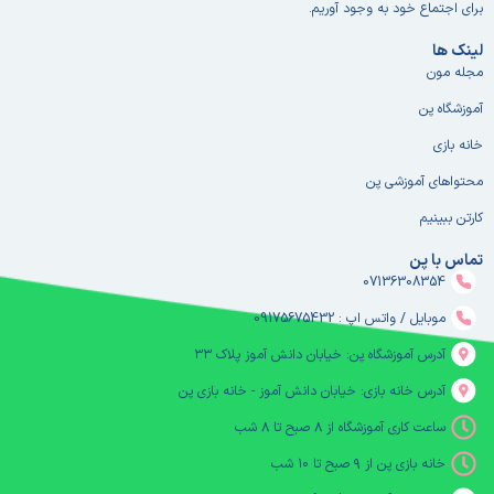
برای اجتماع خود به وجود آوریم.
لینک ها
مجله مون
آموزشگاه پن
خانه بازی
محتواهای آموزشی پن
کارتن ببینیم
تماس با پن
07136308354
موبایل / واتس اپ : 09175675432
آدرس آموزشگاه پن: خیابان دانش آموز پلاک ۳۳
آدرس خانه بازی: خیابان دانش آموز - خانه بازی پن
ساعت کاری آموزشگاه از ۸ صبح تا ۸ شب
خانه بازی پن از ۹ صبح تا ۱۰ شب