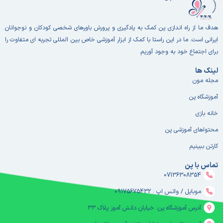
هدف ما از راه اندازی پن کمک به یادگیری و پرورش باورهای شخصی کودکان و نوجوانان
ایرانی است. ما در این راستا با کمک از ابزار آموزشی خاص بین المللی تجربه ای متفاوت را
برای اجتماع خود به وجود آوریم.
لینک ها
مجله مون
آموزشگاه پن
خانه بازی
محتواهای آموزشی پن
کارتن ببینیم
تماس با پن
07136308354
موبایل / واتس اپ : 09175675432
آدرس آموزشگاه پن: خیابان دانش آموز پلاک ۳۳