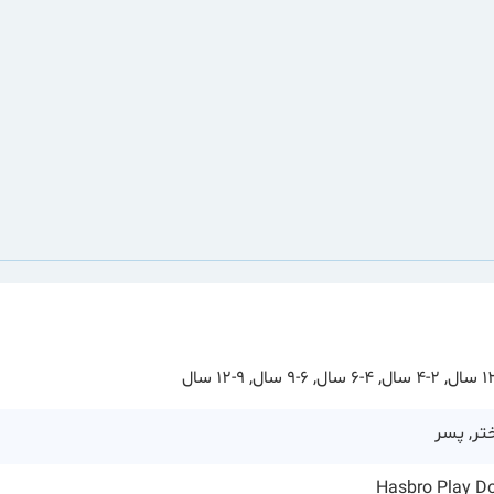
تر, پسر
Hasbro Play D