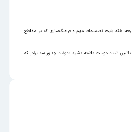
معروفه؛ بلکه بابت تصمیمات مهم و فرهنگ‌سازی که در مقاطع
 باشین یا اگر با خمیربازی های PlayDoh و تفنگ های نرف بازی کرده باشین شاید دوست داشته باشید بدونید چطور سه برادر که