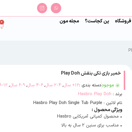
فروشگاه
پن کجاست؟
مجله مون
0
خمیر بازی تکی بنفش Play Doh
موجود
دسته بندی :
12+ سال
,
2-4 سال
,
4-6 سال
,
6-9 سال
,
9-12 سال
برند :
Hasbro Play Doh
نام لاتین : Hasbro Play Doh Single Tub Purple
ویژگی محصول :
• محصول کمپانی آمریکایی Hasbro
• مناسب برای سنین 2 سال به بالا