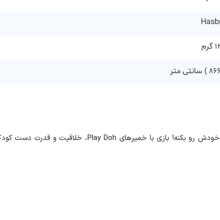
Hasb
گرم
6
8 ) سانتی متر