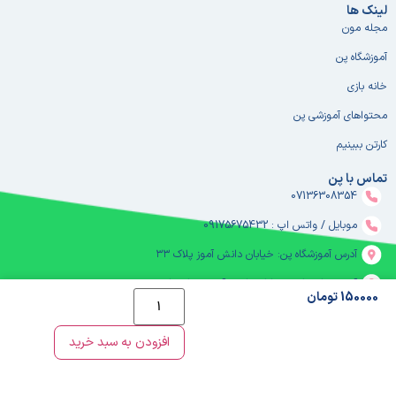
لینک ها
مجله مون
آموزشگاه پن
خانه بازی
محتواهای آموزشی پن
کارتن ببینیم
تماس با پن
07136308354
موبایل / واتس اپ : 09175675432
آدرس آموزشگاه پن: خیابان دانش آموز پلاک ۳۳
آدرس خانه بازی: خیابان دانش آموز - خانه بازی پن
150000 تومان
ساعت کاری آموزشگاه از ۸ صبح تا ۸ شب
افزودن به سبد خرید
خانه بازی پن از ۹ صبح تا ۱۰ شب
info@houseofpen.com