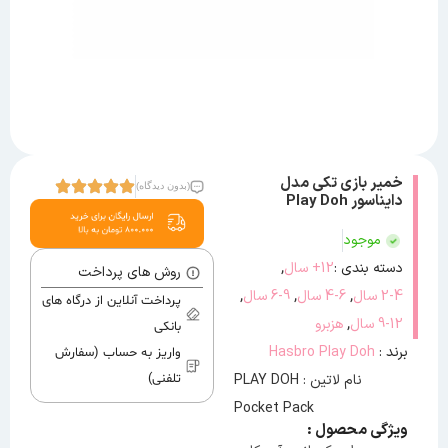
خمیر بازی تکی مدل
(بدون دیدگاه)
دایناسور Play Doh
موجود
,
دسته بندی :
12+ سال
روش های پرداخت
,
,
,
2-4 سال
4-6 سال
6-9 سال
پرداخت آنلاین از درگاه های
,
9-12 سال
هزبرو
بانکی
برند :
Hasbro Play Doh
واریز به حساب (سفارش
نام لاتین : PLAY DOH
تلفنی)
Pocket Pack
ویژگی محصول :