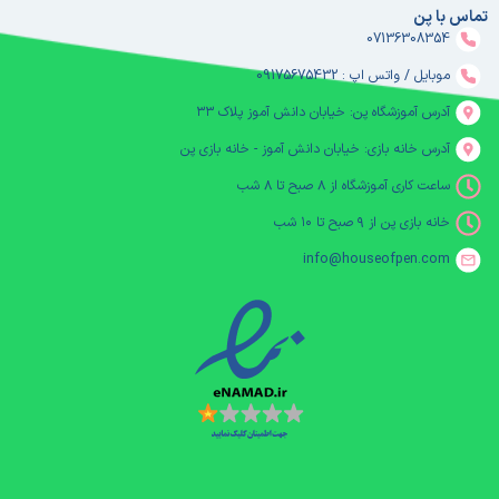
تماس با پن
07136308354
موبایل / واتس اپ : 09175675432
آدرس آموزشگاه پن: خیابان دانش آموز پلاک ۳۳
آدرس خانه بازی: خیابان دانش آموز - خانه بازی پن
ساعت کاری آموزشگاه از ۸ صبح تا ۸ شب
خانه بازی پن از ۹ صبح تا ۱۰ شب
info@houseofpen.com