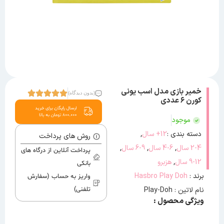
خمیر بازی مدل اسب یونی
(بدون دیدگاه)
کورن ۶ عددی
موجود
,
دسته بندی :
12+ سال
روش های پرداخت
,
,
,
2-4 سال
4-6 سال
6-9 سال
پرداخت آنلاین از درگاه های
,
9-12 سال
هزبرو
بانکی
برند :
Hasbro Play Doh
واریز به حساب (سفارش
نام لاتین : Play-Doh
تلفنی)
ویژگی محصول :