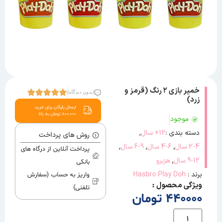
خمیر بازی ۲ رنگ (قرمز و
(بدون دیدگاه)
زرد)
موجود
,
دسته بندی :
12+ سال
روش های پرداخت
,
,
,
2-4 سال
4-6 سال
6-9 سال
پرداخت آنلاین از درگاه های
,
9-12 سال
هزبرو
بانکی
برند :
Hasbro Play Doh
واریز به حساب (سفارش
ویژگی محصول :
تلفنی)
440000 تومان