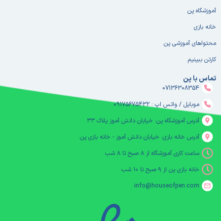
آموزشگاه پن
خانه بازی
محتواهای آموزشی پن
کارتن ببینیم
تماس با پن
07136308354
موبایل / واتس اپ : 09175675432
آدرس آموزشگاه پن: خیابان دانش آموز پلاک ۳۳
آدرس خانه بازی: خیابان دانش آموز - خانه بازی پن
ساعت کاری آموزشگاه از ۸ صبح تا ۸ شب
خانه بازی پن از ۹ صبح تا ۱۰ شب
info@houseofpen.com