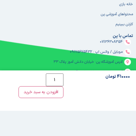
خانه بازی
محتواهای آموزشی پن
کارتن ببینیم
تماس با پن
07136308354
موبایل / واتس اپ : 09175675432
آدرس آموزشگاه پن: خیابان دانش آموز پلاک ۳۳
آدرس خانه بازی: خیابان دانش آموز - خانه بازی پن
410000 تومان
ساعت کاری آموزشگاه از ۸ صبح تا ۸ شب
افزودن به سبد خرید
خانه بازی پن از ۹ صبح تا ۱۰ شب
info@houseofpen.com