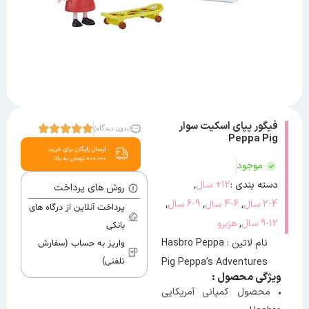
فیگور پپای اسکیت سوار
(بدون دیدگاه)
Peppa Pig
موجود
,
دسته بندی :
12+ سال
روش های پرداخت
,
,
,
2-4 سال
4-6 سال
6-9 سال
پرداخت آنلاین از درگاه های
,
9-12 سال
هزبرو
بانکی
نام لاتین : Hasbro Peppa
واریز به حساب (سفارش
Pig Peppa’s Adventures
تلفنی)
ویژگی محصول :
• محصول کمپانی آمریکایی