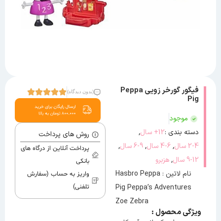
فیگور گورخر زویی Peppa
(بدون دیدگاه)
Pig
موجود
,
دسته بندی :
12+ سال
روش های پرداخت
,
,
,
2-4 سال
4-6 سال
6-9 سال
پرداخت آنلاین از درگاه های
,
9-12 سال
هزبرو
بانکی
نام لاتین : Hasbro Peppa
واریز به حساب (سفارش
Pig Peppa’s Adventures
تلفنی)
Zoe Zebra
ویژگی محصول :