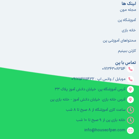
لینک ها
مجله مون
آموزشگاه پن
خانه بازی
محتواهای آموزشی پن
کارتن ببینیم
تماس با پن
07136308354
موبایل / واتس اپ : 09175675432
آدرس آموزشگاه پن: خیابان دانش آموز پلاک ۳۳
آدرس خانه بازی: خیابان دانش آموز - خانه بازی پن
ساعت کاری آموزشگاه از ۸ صبح تا ۸ شب
خانه بازی پن از ۹ صبح تا ۱۰ شب
info@houseofpen.com