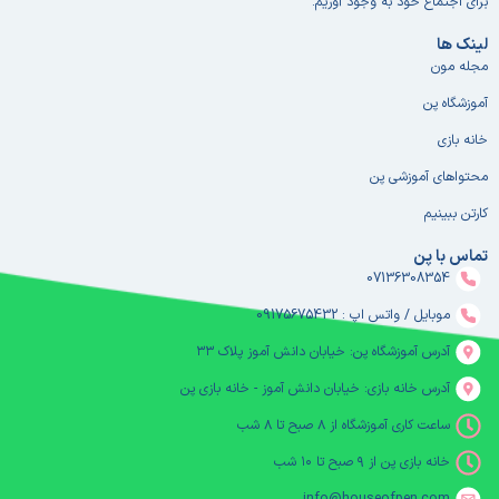
برای اجتماع خود به وجود آوریم.
لینک ها
مجله مون
آموزشگاه پن
خانه بازی
محتواهای آموزشی پن
کارتن ببینیم
تماس با پن
07136308354
موبایل / واتس اپ : 09175675432
آدرس آموزشگاه پن: خیابان دانش آموز پلاک ۳۳
آدرس خانه بازی: خیابان دانش آموز - خانه بازی پن
ساعت کاری آموزشگاه از ۸ صبح تا ۸ شب
خانه بازی پن از ۹ صبح تا ۱۰ شب