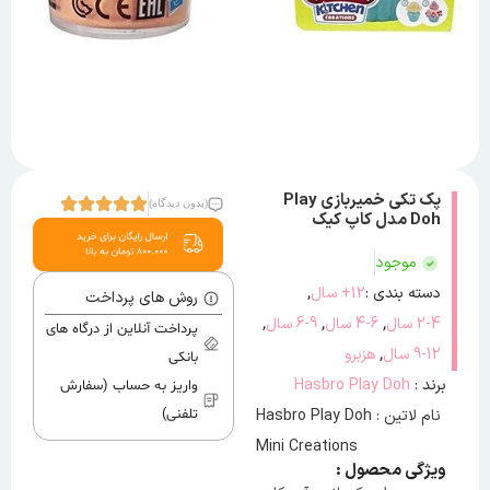
پک تکی خمیربازی Play
(بدون دیدگاه)
Doh مدل کاپ کیک
موجود
,
دسته بندی :
12+ سال
روش های پرداخت
,
,
,
2-4 سال
4-6 سال
6-9 سال
پرداخت آنلاین از درگاه های
,
9-12 سال
هزبرو
بانکی
برند :
Hasbro Play Doh
واریز به حساب (سفارش
نام لاتین : Hasbro Play Doh
تلفنی)
Mini Creations
ویژگی محصول :