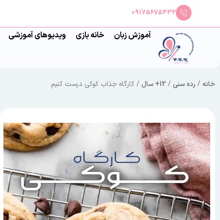
09175675432
آموزش زبان
خانه بازی
ویدیوهای آموزشی
خانه
/
رده سنی
/
12+ سال
/ کارگاه جذاب کوکی درست کنیم