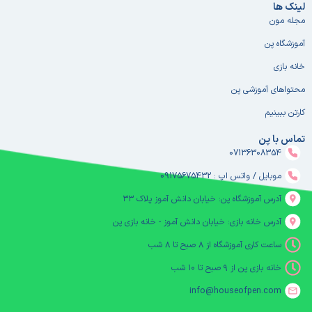
لینک ها
مجله مون
آموزشگاه پن
خانه بازی
محتواهای آموزشی پن
کارتن ببینیم
تماس با پن
07136308354
موبایل / واتس اپ : 09175675432
آدرس آموزشگاه پن: خیابان دانش آموز پلاک ۳۳
آدرس خانه بازی: خیابان دانش آموز - خانه بازی پن
ساعت کاری آموزشگاه از ۸ صبح تا ۸ شب
خانه بازی پن از ۹ صبح تا ۱۰ شب
info@houseofpen.com