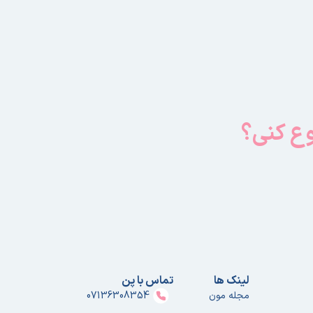
وع کنی؟
لینک ها
تماس با پن
مجله مون
07136308354