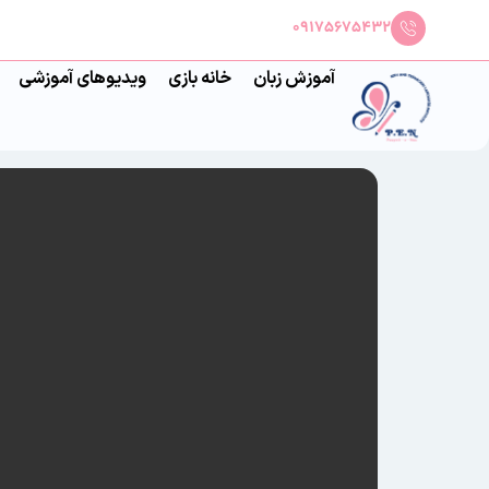
09175675432
آموزش زبان
خانه بازی
ویدیوهای آموزشی