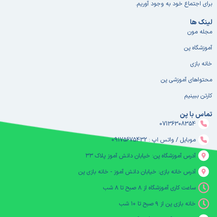
برای اجتماع خود به وجود آوریم.
لینک ها
مجله مون
آموزشگاه پن
خانه بازی
محتواهای آموزشی پن
کارتن ببینیم
تماس با پن
07136308354
موبایل / واتس اپ : 09175675432
آدرس آموزشگاه پن: خیابان دانش آموز پلاک ۳۳
آدرس خانه بازی: خیابان دانش آموز - خانه بازی پن
ساعت کاری آموزشگاه از ۸ صبح تا ۸ شب
خانه بازی پن از ۹ صبح تا ۱۰ شب