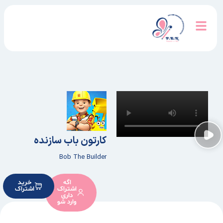
کارتون باب سازنده
Bob The Builder
اگه
خرید
اشتراک
اشتراک
داری
وارد شو