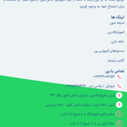
برای اجتماع خود به وجود آوریم.
لینک ها
مجله مون
آموزشگاه پن
خانه بازی
محتواهای آموزشی پن
کارتن ببینیم
تماس با پن
07136308354
موبایل / واتس اپ : 09175675432
آدرس آموزشگاه پن: خیابان دانش آموز پلاک ۳۳
آدرس خانه بازی: خیابان دانش آموز - خانه بازی پن
ساعت کاری آموزشگاه از ۸ صبح تا ۸ شب
خانه بازی پن از ۹ صبح تا ۱۰ شب