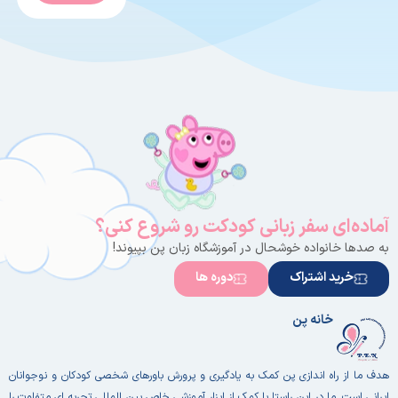
صداگذاری
قدردانی از
حرفه‌ای با
چیزهایی که
حضور
داریم
بازیگران
شناخته‌شده
روایت سریع،
سرگرم‌کننده
و مناسب
همه‌ی سنین
ترکیب
فرهنگ چینی
با داستانی
امروزی و
آماده‌ای سفر زبانی کودکت رو شروع کنی؟
جهانی
به صدها خانواده خوشحال در آموزشگاه زبان پن بپیوند!
خرید اشتراک
دوره ها
خانه پن
هدف ما از راه اندازی پن کمک به یادگیری و پرورش باورهای شخصی کودکان و نوجوانان
ایرانی است. ما در این راستا با کمک از ابزار آموزشی خاص بین المللی تجربه ای متفاوت را