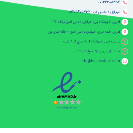
07136308354
موبایل / واتس اپ : 09175675432
آدرس آموزشگاه پن: خیابان دانش آموز پلاک ۳۳
آدرس خانه بازی: خیابان دانش آموز - خانه بازی پن
ساعت کاری آموزشگاه از ۸ صبح تا ۸ شب
خانه بازی پن از ۹ صبح تا ۱۰ شب
info@houseofpen.com