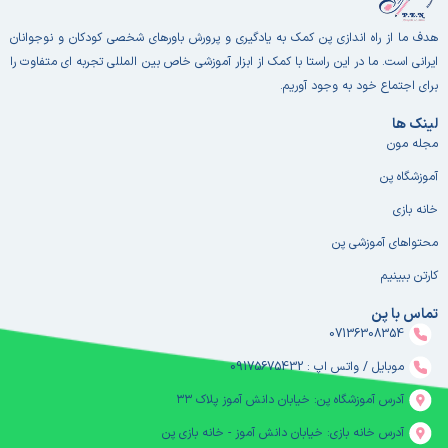
هدف ما از راه اندازی پن کمک به یادگیری و پرورش باورهای شخصی کودکان و نوجوانان
ایرانی است. ما در این راستا با کمک از ابزار آموزشی خاص بین المللی تجربه ای متفاوت را
برای اجتماع خود به وجود آوریم.
لینک ها
مجله مون
آموزشگاه پن
خانه بازی
محتواهای آموزشی پن
کارتن ببینیم
تماس با پن
07136308354
موبایل / واتس اپ : 09175675432
آدرس آموزشگاه پن: خیابان دانش آموز پلاک ۳۳
آدرس خانه بازی: خیابان دانش آموز - خانه بازی پن