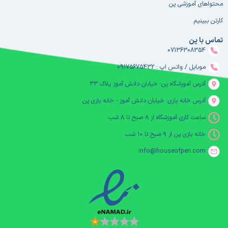
محتواهای آموزشی پن
کارتن ببینیم
تماس با پن
07136308354
موبایل / واتس اپ : 09175675432
آدرس آموزشگاه پن: خیابان دانش آموز پلاک ۳۳
آدرس خانه بازی: خیابان دانش آموز - خانه بازی پن
ساعت کاری آموزشگاه از ۸ صبح تا ۸ شب
خانه بازی پن از ۹ صبح تا ۱۰ شب
info@houseofpen.com